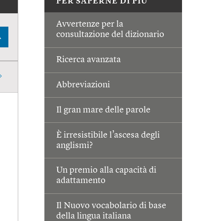
PER SAPERNE DI PIÙ
Avvertenze per la
consultazione del dizionario
A
Ricerca avanzata
Abbreviazioni
Il gran mare delle parole
È irresistibile l’ascesa degli
anglismi?
Un premio alla capacità di
adattamento
Il Nuovo vocabolario di base
della lingua italiana