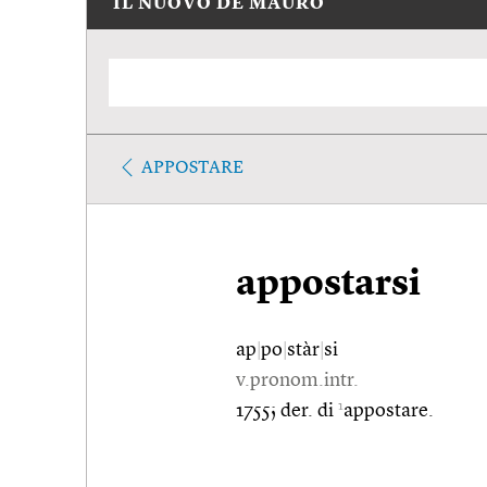
IL NUOVO DE MAURO
APPOSTARE
appostarsi
ap
|
po
|
stàr
|
si
v.pronom.intr.
1
1755; der. di
appostare.