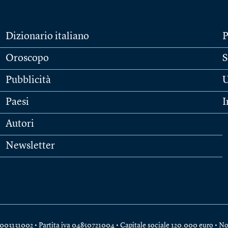
Dizionario italiano
P
Oroscopo
S
Pubblicità
U
Paesi
I
Autori
Newsletter
e 04003131002 • Partita iva 04850721004 • Capitale sociale 120.000 euro •
No