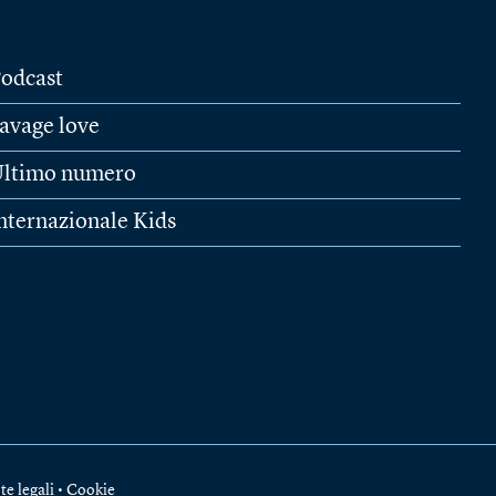
odcast
avage love
ltimo numero
nternazionale Kids
te legali
•
Cookie