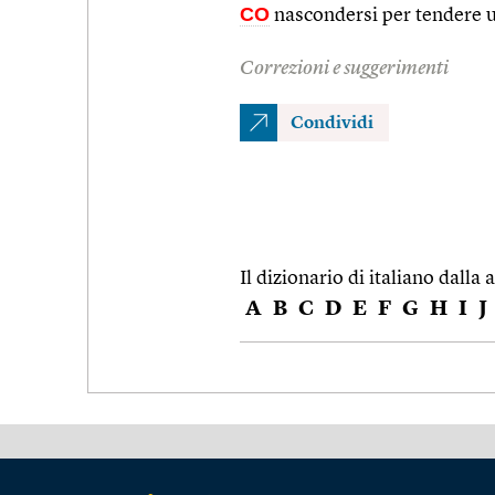
CO
nascondersi per tendere 
Correzioni e suggerimenti
Condividi
Il dizionario di italiano dalla a
A
B
C
D
E
F
G
H
I
J