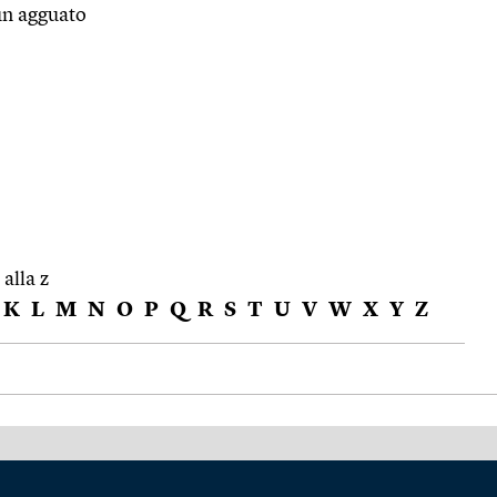
un agguato
 alla z
K
L
M
N
O
P
Q
R
S
T
U
V
W
X
Y
Z