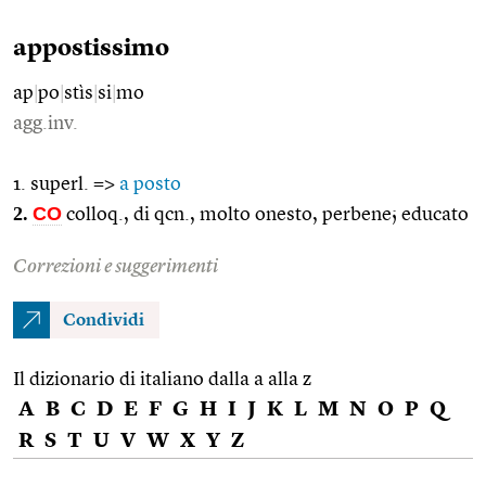
appostissimo
ap
|
po
|
stìs
|
si
|
mo
agg.inv.
1. superl. =>
a posto
2.
CO
colloq., di qcn., molto onesto, perbene; educato
Correzioni e suggerimenti
Condividi
Il dizionario di italiano dalla a alla z
A
B
C
D
E
F
G
H
I
J
K
L
M
N
O
P
Q
R
S
T
U
V
W
X
Y
Z