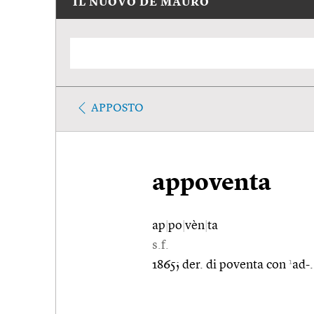
IL NUOVO DE MAURO
APPOSTO
appoventa
ap
|
po
|
vèn
|
ta
s.f.
1
1865; der. di poventa con
ad-.