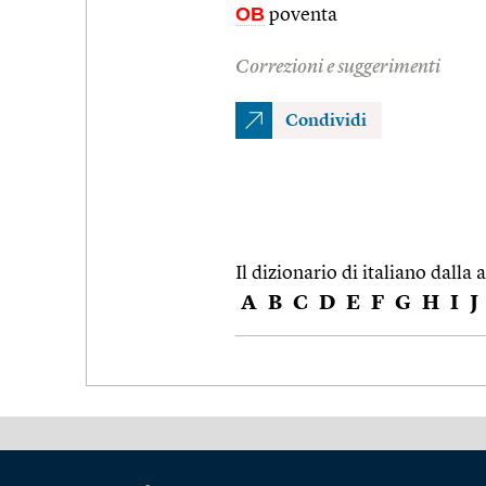
OB
poventa
Correzioni e suggerimenti
Condividi
Il dizionario di italiano dalla a
A
B
C
D
E
F
G
H
I
J