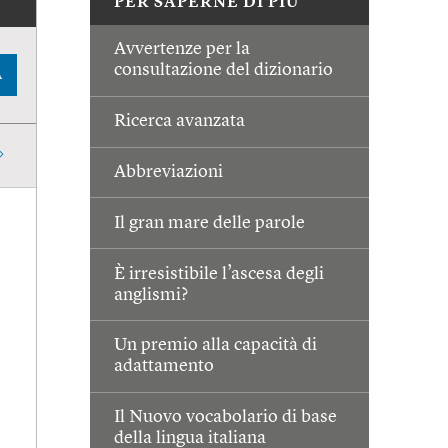
PER SAPERNE DI PIÙ
Avvertenze per la
consultazione del dizionario
A
Ricerca avanzata
Abbreviazioni
Il gran mare delle parole
È irresistibile l’ascesa degli
anglismi?
Un premio alla capacità di
adattamento
Il Nuovo vocabolario di base
della lingua italiana