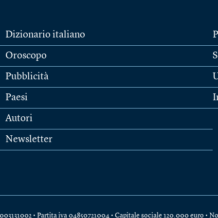
Dizionario italiano
P
Oroscopo
S
Pubblicità
U
Paesi
I
Autori
Newsletter
e 04003131002 • Partita iva 04850721004 • Capitale sociale 120.000 euro •
No