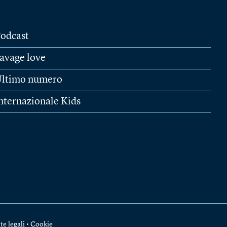
odcast
avage love
ltimo numero
nternazionale Kids
te legali
•
Cookie