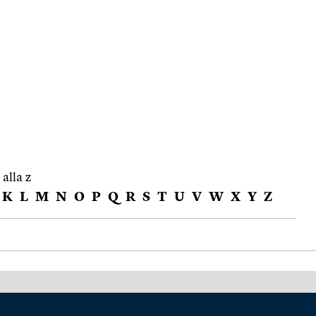
 alla z
K
L
M
N
O
P
Q
R
S
T
U
V
W
X
Y
Z