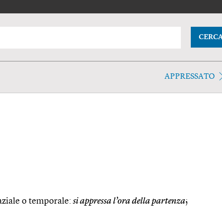
CERC
APPRESSATO
aziale o temporale:
si appressa l’ora della partenza
;