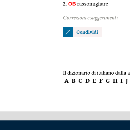
2.
OB
rassomigliare
Correzioni e suggerimenti
Condividi
Il dizionario di italiano dalla a
A
B
C
D
E
F
G
H
I
J