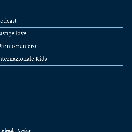
odcast
avage love
ltimo numero
nternazionale Kids
te legali
•
Cookie