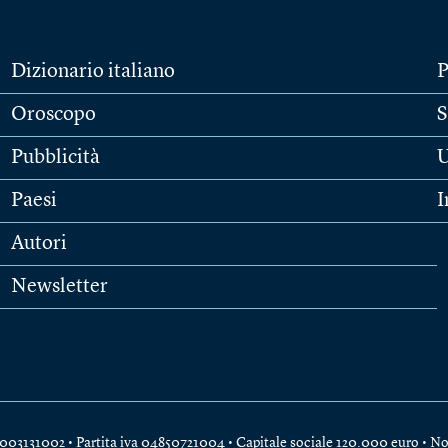
Dizionario italiano
P
Oroscopo
S
Pubblicità
U
Paesi
I
Autori
Newsletter
e 04003131002 • Partita iva 04850721004 • Capitale sociale 120.000 euro •
No