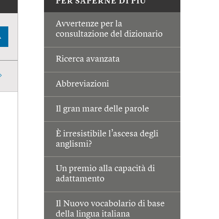
PER SAPERNE DI PIÙ
Avvertenze per la
consultazione del dizionario
A
Ricerca avanzata
Abbreviazioni
Il gran mare delle parole
È irresistibile l’ascesa degli
anglismi?
Un premio alla capacità di
adattamento
Il Nuovo vocabolario di base
della lingua italiana