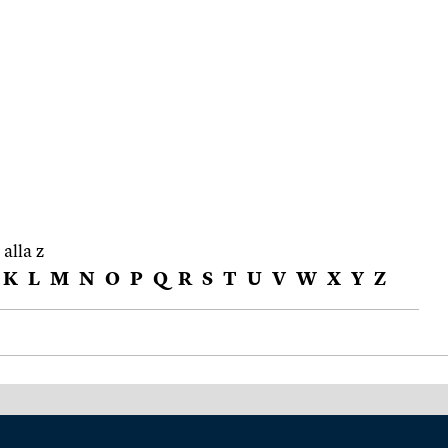
 alla z
K
L
M
N
O
P
Q
R
S
T
U
V
W
X
Y
Z