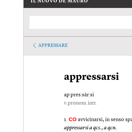
IL NUOVO DE MAURO
APPRESSARE
appressarsi
ap
|
pres
|
sàr
|
si
v.pronom.intr.
CO
1.
avvicinarsi, in senso sp
appressarsi a qcs.
,
a qcn.