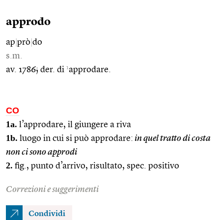
approdo
ap
|
prò
|
do
s.m.
1
av. 1786; der. di
approdare.
CO
1a.
l’approdare, il giungere a riva
1b.
luogo in cui si può approdare:
in quel tratto di costa
non ci sono approdi
2.
fig., punto d’arrivo, risultato, spec. positivo
Correzioni e suggerimenti
Condividi