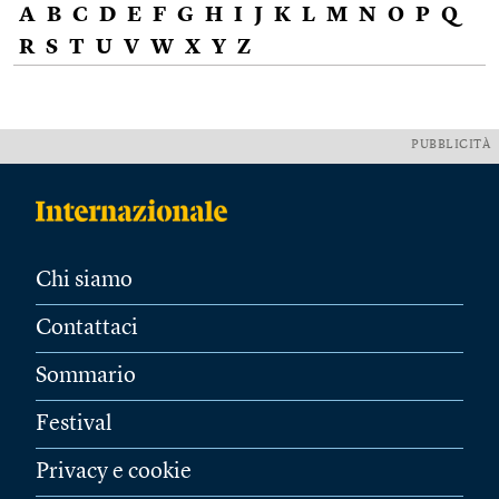
A
B
C
D
E
F
G
H
I
J
K
L
M
N
O
P
Q
R
S
T
U
V
W
X
Y
Z
PUBBLICITÀ
Chi siamo
Contattaci
Sommario
Festival
Privacy e cookie