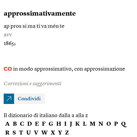
approssimativamente
ap
|
pros
|
si
|
ma
|
ti
|
va
|
mén
|
te
avv.
1865;
CO
in modo approssimativo, con approssimazione
Correzioni e suggerimenti
Condividi
Il dizionario di italiano dalla a alla z
A
B
C
D
E
F
G
H
I
J
K
L
M
N
O
P
Q
R
S
T
U
V
W
X
Y
Z