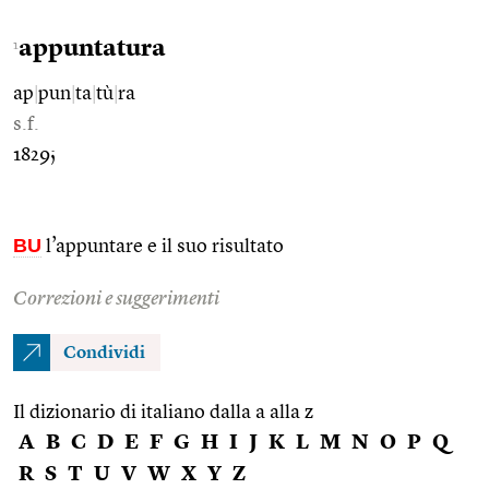
appuntatura
1
ap
|
pun
|
ta
|
tù
|
ra
s.f.
1829;
BU
l’appuntare e il suo risultato
Correzioni e suggerimenti
Condividi
Il dizionario di italiano dalla a alla z
A
B
C
D
E
F
G
H
I
J
K
L
M
N
O
P
Q
R
S
T
U
V
W
X
Y
Z