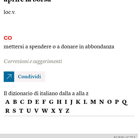
loc.v.
CO
mettersi a spendere o a donare in abbondanza
Correzioni e suggerimenti
Condividi
Il dizionario di italiano dalla a alla z
A
B
C
D
E
F
G
H
I
J
K
L
M
N
O
P
Q
R
S
T
U
V
W
X
Y
Z