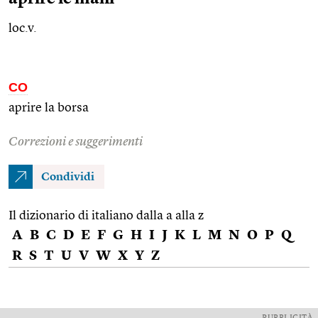
loc.v.
CO
aprire la borsa
Correzioni e suggerimenti
Condividi
Il dizionario di italiano dalla a alla z
A
B
C
D
E
F
G
H
I
J
K
L
M
N
O
P
Q
R
S
T
U
V
W
X
Y
Z