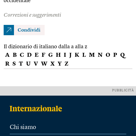
occidentale
Correzioni e suggerimenti
Condividi
Il dizionario di italiano dalla a alla z
A
B
C
D
E
F
G
H
I
J
K
L
M
N
O
P
Q
R
S
T
U
V
W
X
Y
Z
PUBBLICITÀ
Chi siamo