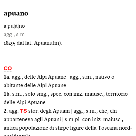
apuano
a
|
pu
|
à
|
no
agg., s.m.
1829; dal lat. Apuānu(m).
CO
1a.
agg., delle Alpi Apuane
|
agg., s.m., nativo o
abitante delle Alpi Apuane
1b.
s.m., solo sing., spec. con iniz. maiusc., territorio
delle Alpi Apuane
2.
TS
agg.
stor. degli Apuani
|
agg., s.m., che, chi
apparteneva agli Apuani
|
s.m.pl. con iniz. maiusc.,
antica popolazione di stirpe ligure della Toscana nord-