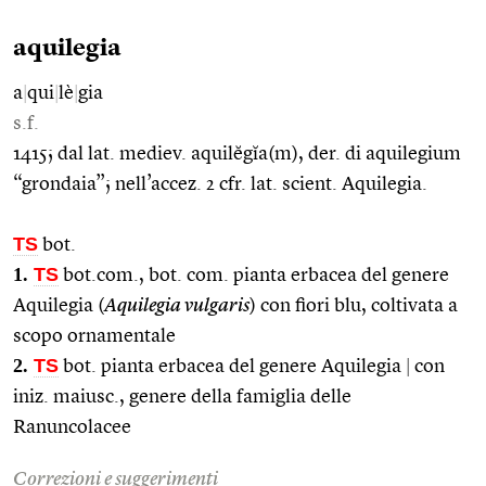
aquilegia
a
|
qui
|
lè
|
gia
s.f.
1415; dal lat. mediev. aquilĕgĭa(m), der. di aquilegium
“grondaia”; nell’accez. 2 cfr. lat. scient. Aquilegia.
TS
bot.
1.
TS
bot.com., bot. com. pianta erbacea del genere
Aquilegia (
Aquilegia vulgaris
) con fiori blu, coltivata a
scopo ornamentale
2.
TS
bot. pianta erbacea del genere Aquilegia
|
con
iniz. maiusc., genere della famiglia delle
Ranuncolacee
Correzioni e suggerimenti