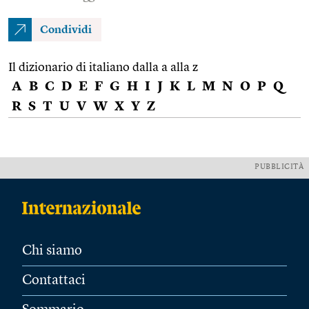
Condividi
Il dizionario di italiano dalla a alla z
A
B
C
D
E
F
G
H
I
J
K
L
M
N
O
P
Q
R
S
T
U
V
W
X
Y
Z
PUBBLICITÀ
Chi siamo
Contattaci