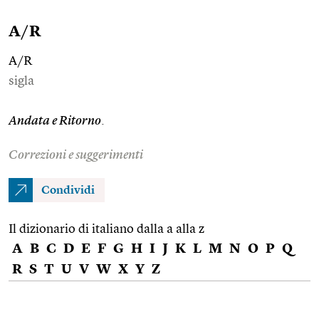
A/R
A/R
sigla
Andata e Ritorno
.
Correzioni e suggerimenti
Condividi
Il dizionario di italiano dalla a alla z
A
B
C
D
E
F
G
H
I
J
K
L
M
N
O
P
Q
R
S
T
U
V
W
X
Y
Z