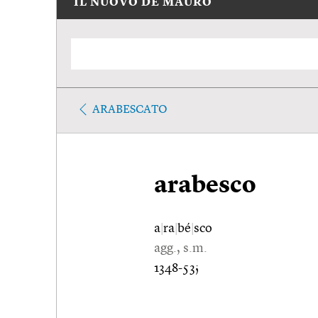
IL NUOVO DE MAURO
ARABESCATO
arabesco
a
|
ra
|
bé
|
sco
agg., s.m.
1348-53;