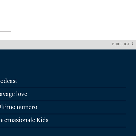
PUBBLICITÀ
odcast
avage love
ltimo numero
nternazionale Kids