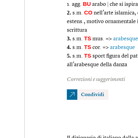
BU
1. agg.
arabo
|
che si ispira
2.
CO
s.m.
nell’arte islamica,
estens., motivo ornamentale 
scrittura
3.
TS
s.m.
mus. =>
arabesque
4.
TS
s.m.
cor. =>
arabesque
5.
TS
s.m.
sport figura del pat
all’arabesque della danza
Correzioni e suggerimenti
Condividi
Il dizionario di italiano dalla a