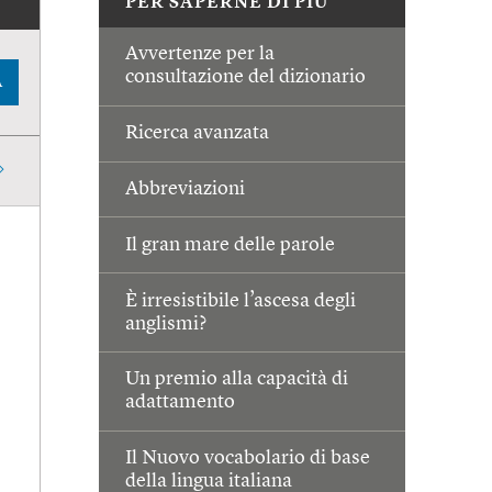
PER SAPERNE DI PIÙ
Avvertenze per la
consultazione del dizionario
A
Ricerca avanzata
Abbreviazioni
Il gran mare delle parole
È irresistibile l’ascesa degli
anglismi?
Un premio alla capacità di
adattamento
Il Nuovo vocabolario di base
della lingua italiana