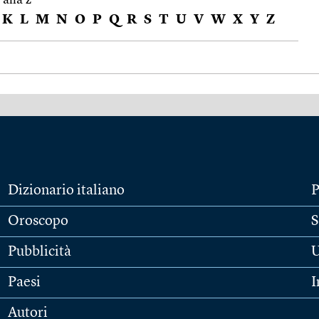
K
L
M
N
O
P
Q
R
S
T
U
V
W
X
Y
Z
Dizionario italiano
P
Oroscopo
S
Pubblicità
U
Paesi
I
Autori