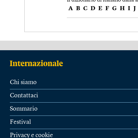
A
B
C
D
E
F
G
H
I
J
Chi siamo
Contattaci
Sommario
Festival
Privacy e cookie