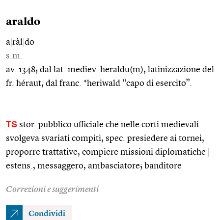
araldo
a
|
ràl
|
do
s.m.
av. 1348; dal lat. mediev. heraldu(m), latinizzazione del
fr. héraut, dal franc. *heriwald “capo di esercito”.
TS
stor. pubblico ufficiale che nelle corti medievali
svolgeva svariati compiti, spec. presiedere ai tornei,
proporre trattative, compiere missioni diplomatiche
|
estens., messaggero, ambasciatore; banditore
Correzioni e suggerimenti
Condividi