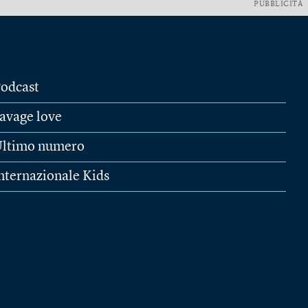
PUBBLICITÀ
odcast
avage love
ltimo numero
nternazionale Kids