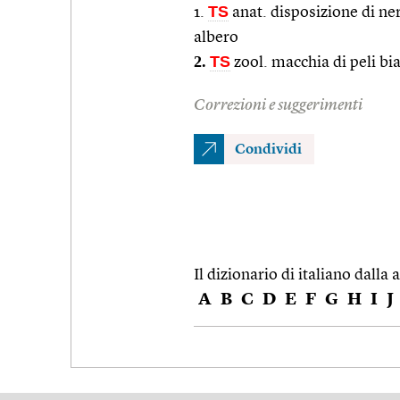
TS
1.
anat. disposizione di ner
albero
2.
TS
zool. macchia di peli bi
Correzioni e suggerimenti
Condividi
Il dizionario di italiano dalla a
A
B
C
D
E
F
G
H
I
J