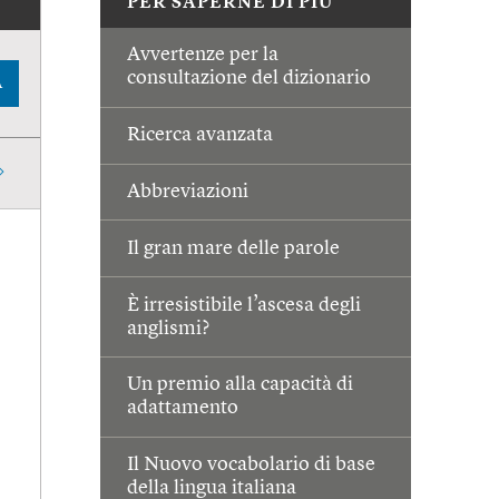
PER SAPERNE DI PIÙ
Avvertenze per la
consultazione del dizionario
A
Ricerca avanzata
Abbreviazioni
Il gran mare delle parole
È irresistibile l’ascesa degli
anglismi?
Un premio alla capacità di
adattamento
Il Nuovo vocabolario di base
della lingua italiana