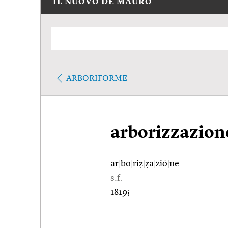
IL NUOVO DE MAURO
ARBORIFORME
arborizzazion
ar
|
bo
|
riẓ
|
ẓa
|
zió
|
ne
s.f.
1819;