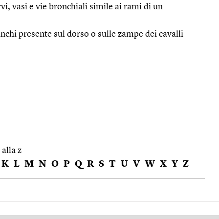
vi, vasi e vie bronchiali simile ai rami di un
anchi presente sul dorso o sulle zampe dei cavalli
 alla z
K
L
M
N
O
P
Q
R
S
T
U
V
W
X
Y
Z