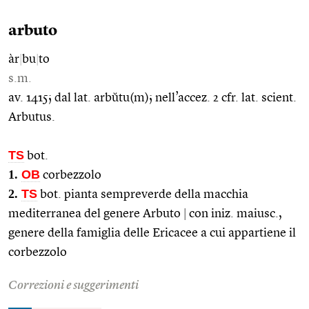
arbuto
àr
|
bu
|
to
s.m.
av. 1415; dal lat. arbŭtu(m); nell’accez. 2 cfr. lat. scient.
Arbutus.
TS
bot.
1.
OB
corbezzolo
2.
TS
bot. pianta sempreverde della macchia
mediterranea del genere Arbuto
|
con iniz. maiusc.,
genere della famiglia delle Ericacee a cui appartiene il
corbezzolo
Correzioni e suggerimenti