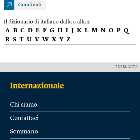
Condividi
Il dizionario di italiano dalla a alla z
A
B
C
D
E
F
G
H
I
J
K
L
M
N
O
P
Q
R
S
T
U
V
W
X
Y
Z
PUBBLICITÀ
Chi siamo
Contattaci
Sommario