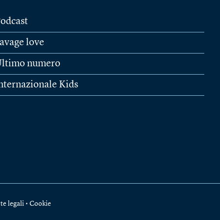
odcast
avage love
ltimo numero
nternazionale Kids
te legali
•
Cookie