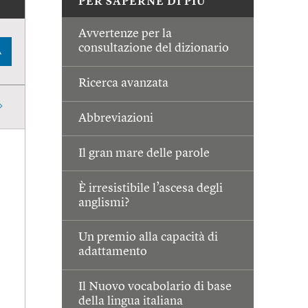
PER SAPERNE DI PIÙ
Avvertenze per la
consultazione del dizionario
A
Ricerca avanzata
Abbreviazioni
Il gran mare delle parole
È irresistibile l’ascesa degli
anglismi?
Un premio alla capacità di
adattamento
Il Nuovo vocabolario di base
della lingua italiana