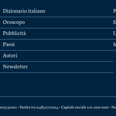
Dizionario italiano
P
Oroscopo
S
Pubblicità
U
Paesi
I
Autori
Newsletter
e 04003131002 • Partita iva 04850721004 • Capitale sociale 120.000 euro •
No