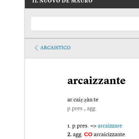
IL NUOVO DE MAURO
ARCAISTICO
arcaizzante
ar
|
caiẓ
|
ẓàn
|
te
p.pres., agg.
1. p.pres. =>
arcaizzare
2.
CO
agg.
arcaicizzante