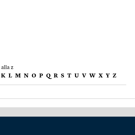
 alla z
K
L
M
N
O
P
Q
R
S
T
U
V
W
X
Y
Z