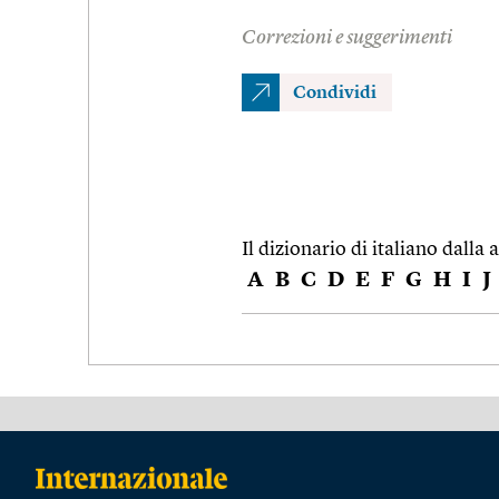
Correzioni e suggerimenti
Condividi
Il dizionario di italiano dalla a
A
B
C
D
E
F
G
H
I
J