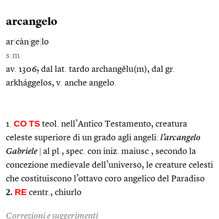
arcangelo
ar
|
càn
|
ge
|
lo
s.m.
av. 1306; dal lat. tardo archangĕlu(m), dal gr.
arkhággelos, v. anche angelo.
CO
TS
1.
teol. nell’Antico Testamento, creatura
celeste superiore di un grado agli angeli:
l’arcangelo
Gabriele
|
al pl., spec. con iniz. maiusc., secondo la
concezione medievale dell’universo, le creature celesti
che costituiscono l’ottavo coro angelico del Paradiso
2.
RE
centr., chiurlo
Correzioni e suggerimenti