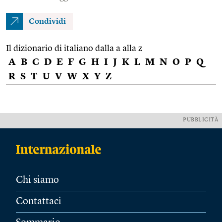
Condividi
Il dizionario di italiano dalla a alla z
A
B
C
D
E
F
G
H
I
J
K
L
M
N
O
P
Q
R
S
T
U
V
W
X
Y
Z
PUBBLICITÀ
Chi siamo
Contattaci