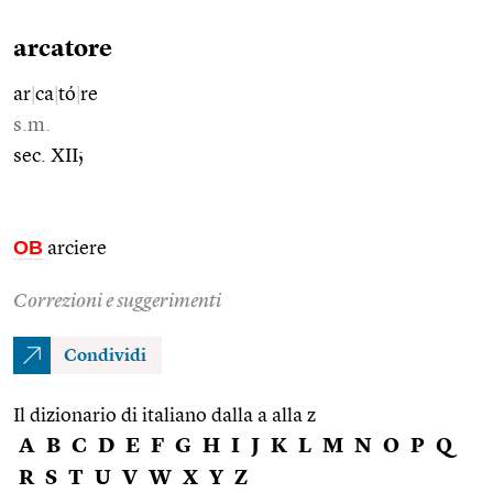
arcatore
ar
|
ca
|
tó
|
re
s.m.
sec. XII;
OB
arciere
Correzioni e suggerimenti
Condividi
Il dizionario di italiano dalla a alla z
A
B
C
D
E
F
G
H
I
J
K
L
M
N
O
P
Q
R
S
T
U
V
W
X
Y
Z