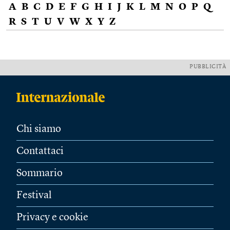
A
B
C
D
E
F
G
H
I
J
K
L
M
N
O
P
Q
R
S
T
U
V
W
X
Y
Z
PUBBLICITÀ
Chi siamo
Contattaci
Sommario
Festival
Privacy e cookie