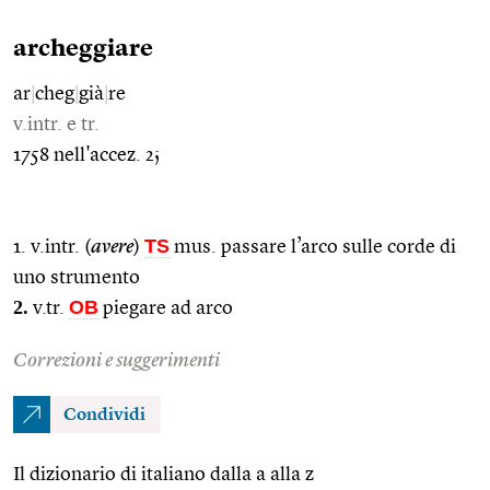
archeggiare
ar
|
cheg
|
già
|
re
v.intr. e tr.
1758 nell'accez. 2;
TS
1. v.intr. (
avere
)
mus. passare l’arco sulle corde di
uno strumento
2.
OB
v.tr.
piegare ad arco
Correzioni e suggerimenti
Condividi
Il dizionario di italiano dalla a alla z