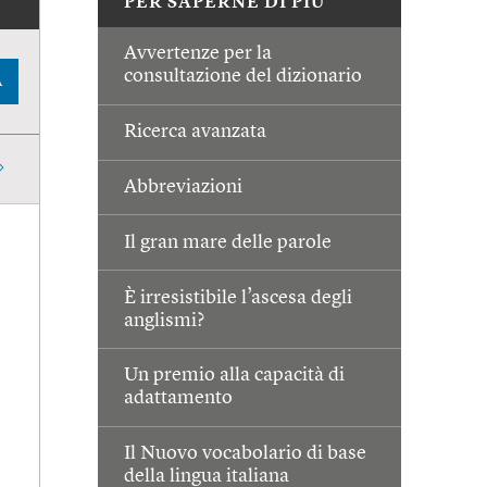
PER SAPERNE DI PIÙ
Avvertenze per la
consultazione del dizionario
A
Ricerca avanzata
Abbreviazioni
Il gran mare delle parole
È irresistibile l’ascesa degli
anglismi?
Un premio alla capacità di
adattamento
Il Nuovo vocabolario di base
della lingua italiana