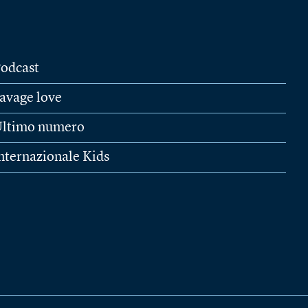
odcast
avage love
ltimo numero
nternazionale Kids