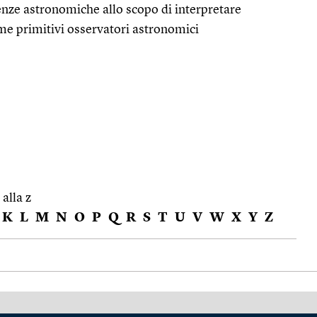
cenze astronomiche allo scopo di interpretare
ome primitivi osservatori astronomici
 alla z
K
L
M
N
O
P
Q
R
S
T
U
V
W
X
Y
Z