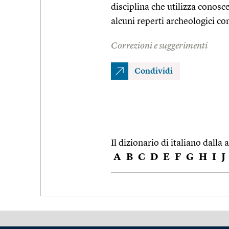
disciplina che utilizza conos
alcuni reperti archeologici c
Correzioni e suggerimenti
Condividi
Il dizionario di italiano dalla a
A
B
C
D
E
F
G
H
I
J