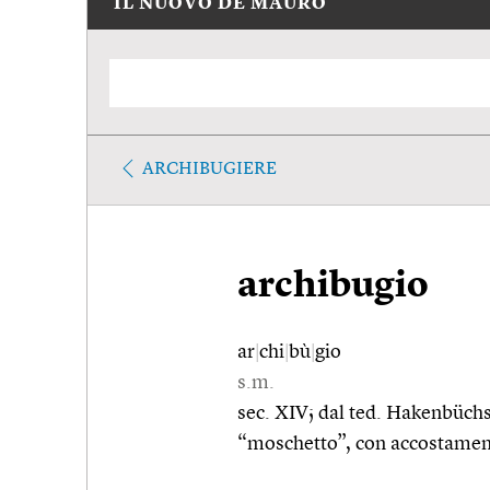
IL NUOVO DE MAURO
ARCHIBUGIERE
archibugio
ar
|
chi
|
bù
|
gio
s.m.
sec. XIV; dal ted. Hakenbüch
“moschetto”, con accostament