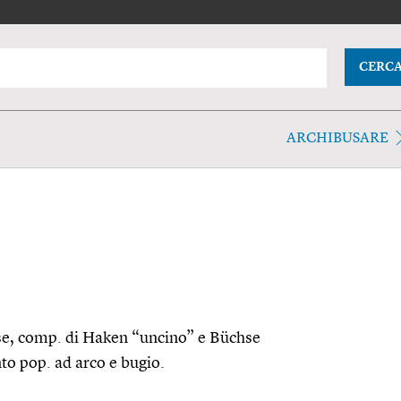
CERC
ARCHIBUSARE
se, comp. di Haken “uncino” e Büchse
o pop. ad arco e bugio.