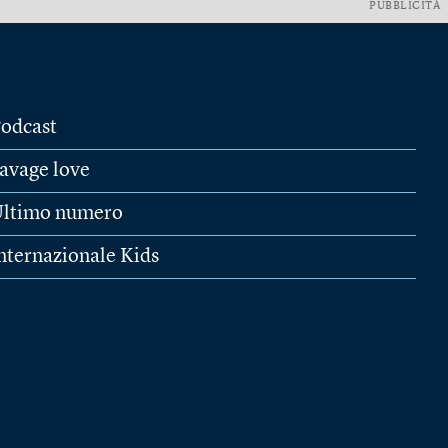
PUBBLICITÀ
odcast
avage love
ltimo numero
nternazionale Kids