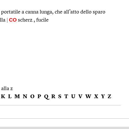
ortatile a canna lunga, che all’atto dello sparo
CO
lla
|
scherz., fucile
 alla z
K
L
M
N
O
P
Q
R
S
T
U
V
W
X
Y
Z