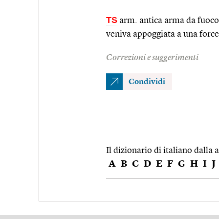
TS
arm. antica arma da fuoco p
veniva appoggiata a una force
Correzioni e suggerimenti
Condividi
Il dizionario di italiano dalla a
A
B
C
D
E
F
G
H
I
J