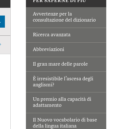
PER SAPERNE DI PIÙ
Avvertenze per la
consultazione del dizionario
A
Ricerca avanzata
Abbreviazioni
Il gran mare delle parole
È irresistibile l’ascesa degli
anglismi?
Un premio alla capacità di
adattamento
Il Nuovo vocabolario di base
della lingua italiana