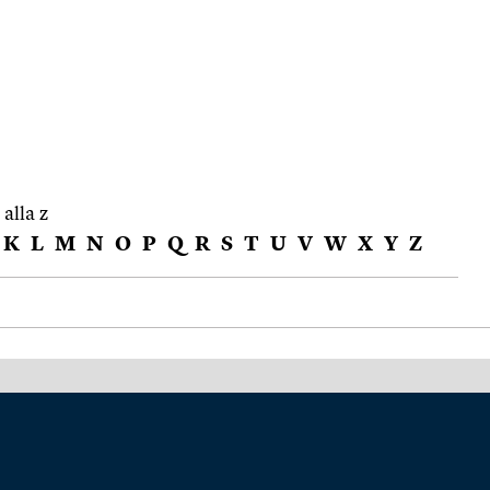
 alla z
K
L
M
N
O
P
Q
R
S
T
U
V
W
X
Y
Z