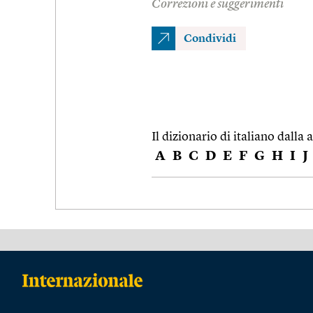
Correzioni e suggerimenti
Condividi
Il dizionario di italiano dalla a
A
B
C
D
E
F
G
H
I
J