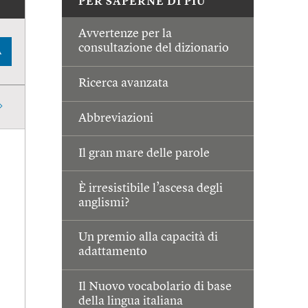
PER SAPERNE DI PIÙ
Avvertenze per la
consultazione del dizionario
A
Ricerca avanzata
Abbreviazioni
Il gran mare delle parole
È irresistibile l’ascesa degli
anglismi?
Un premio alla capacità di
adattamento
Il Nuovo vocabolario di base
della lingua italiana