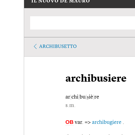
IL NUOVO DE MAURO
ARCHIBUSETTO
archibusiere
ar
|
chi
|
bu
|
ṣiè
|
re
s.m.
OB
var. =>
archibugiere
.