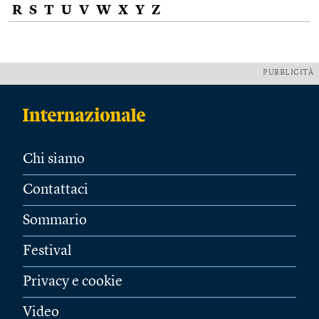
R
S
T
U
V
W
X
Y
Z
PUBBLICITÀ
Chi siamo
Contattaci
Sommario
Festival
Privacy e cookie
Video