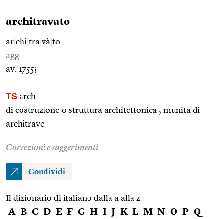
architravato
ar
|
chi
|
tra
|
và
|
to
agg.
av. 1755;
TS
arch.
di costruzione o struttura architettonica , munita di
architrave
Correzioni e suggerimenti
Condividi
Il dizionario di italiano dalla a alla z
A
B
C
D
E
F
G
H
I
J
K
L
M
N
O
P
Q