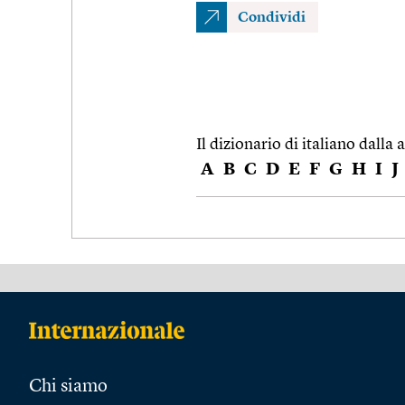
Condividi
Il dizionario di italiano dalla a
A
B
C
D
E
F
G
H
I
J
Chi siamo