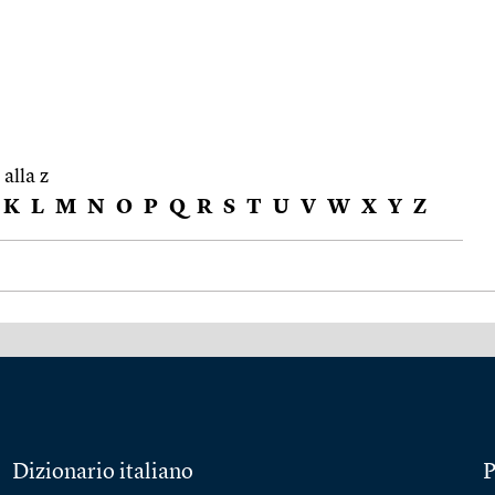
 alla z
K
L
M
N
O
P
Q
R
S
T
U
V
W
X
Y
Z
Dizionario italiano
P