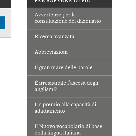
PER SAPERNE DI PIÙ
Avvertenze per la
consultazione del dizionario
A
Ricerca avanzata
Abbreviazioni
Il gran mare delle parole
È irresistibile l’ascesa degli
anglismi?
Un premio alla capacità di
adattamento
Il Nuovo vocabolario di base
della lingua italiana