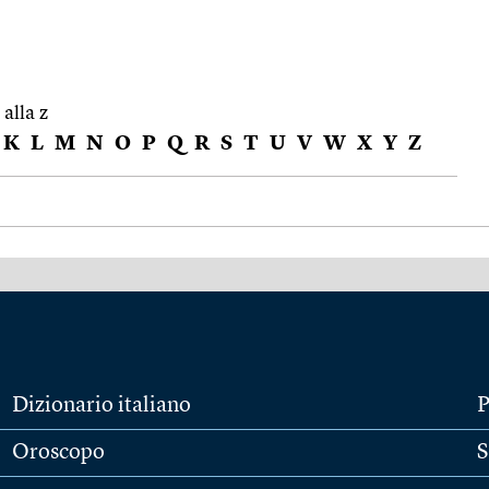
 alla z
K
L
M
N
O
P
Q
R
S
T
U
V
W
X
Y
Z
Dizionario italiano
P
Oroscopo
S