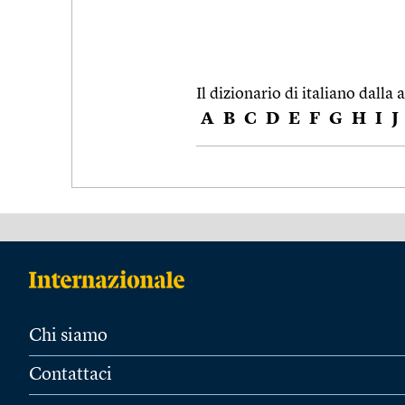
Il dizionario di italiano dalla a
A
B
C
D
E
F
G
H
I
J
Chi siamo
Contattaci