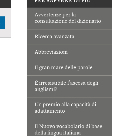
PER SAPERNE DI PIÙ
Avvertenze per la
consultazione del dizionario
A
Ricerca avanzata
Abbreviazioni
Il gran mare delle parole
È irresistibile l’ascesa degli
anglismi?
Un premio alla capacità di
adattamento
Il Nuovo vocabolario di base
della lingua italiana