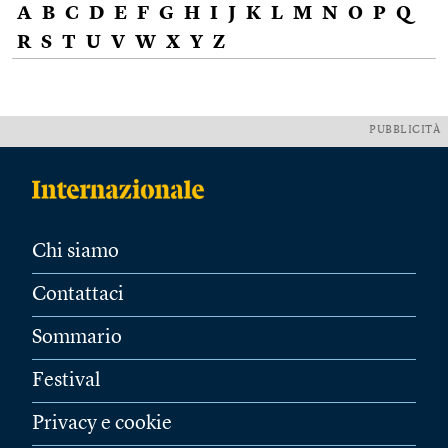
A
B
C
D
E
F
G
H
I
J
K
L
M
N
O
P
Q
R
S
T
U
V
W
X
Y
Z
PUBBLICITÀ
Chi siamo
Contattaci
Sommario
Festival
Privacy e cookie