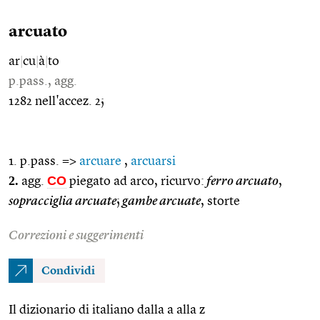
arcuato
ar
|
cu
|
à
|
to
p.pass., agg.
1282 nell'accez. 2;
1. p.pass. =>
arcuare
,
arcuarsi
2.
CO
agg.
piegato ad arco, ricurvo:
ferro arcuato
,
sopracciglia arcuate
;
gambe arcuate
, storte
Correzioni e suggerimenti
Condividi
Il dizionario di italiano dalla a alla z