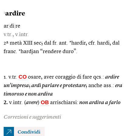
ardire
1
ar
|
dì
|
re
v.tr., v.intr.
2ª metà XIII sec; dal fr. ant. *hardir, cfr. hardi, dal
franc. *hardjan “rendere duro”.
CO
1. v.tr.
osare, aver coraggio di fare qcs.:
ardire
un’impresa
;
ardì parlare e protestare
; anche ass.:
era
timoroso e non ardiva
2.
OB
v.intr. (
avere
)
arrischiarsi:
non ardiva a farlo
Correzioni e suggerimenti
Condividi