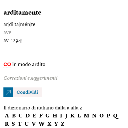
arditamente
ar
|
di
|
ta
|
mén
|
te
avv.
av. 1294;
CO
in modo ardito
Correzioni e suggerimenti
Condividi
Il dizionario di italiano dalla a alla z
A
B
C
D
E
F
G
H
I
J
K
L
M
N
O
P
Q
R
S
T
U
V
W
X
Y
Z