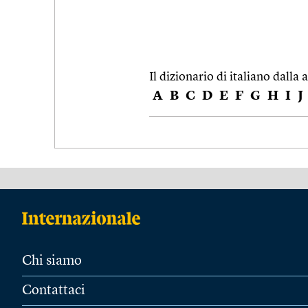
Il dizionario di italiano dalla a
A
B
C
D
E
F
G
H
I
J
Chi siamo
Contattaci