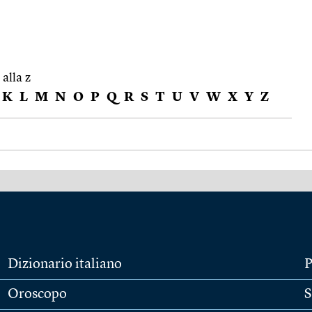
 alla z
K
L
M
N
O
P
Q
R
S
T
U
V
W
X
Y
Z
Dizionario italiano
P
Oroscopo
S