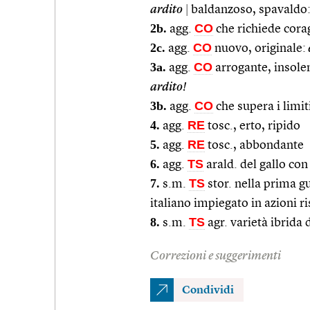
ardito
|
baldanzoso, spavaldo
2b.
CO
agg.
che richiede corag
2c.
CO
agg.
nuovo, originale:
3a.
CO
agg.
arrogante, insolen
ardito!
3b.
CO
agg.
che supera i limit
4.
RE
agg.
tosc., erto, ripido
5.
RE
agg.
tosc., abbondante
6.
TS
agg.
arald. del gallo co
7.
TS
s.m.
stor. nella prima g
italiano impiegato in azioni ris
8.
TS
s.m.
agr. varietà ibrida
Correzioni e suggerimenti
Condividi