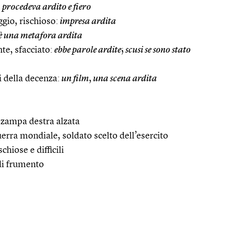
:
procedeva ardito e fiero
gio, rischioso:
impresa ardita
è una metafora ardita
te, sfacciato:
ebbe parole ardite
;
scusi se sono stato
i della decenza:
un film
,
una scena ardita
n zampa destra alzata
uerra mondiale, soldato scelto dell’esercito
chiose e difficili
 di frumento