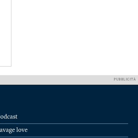
PUBBLICITÀ
odcast
avage love