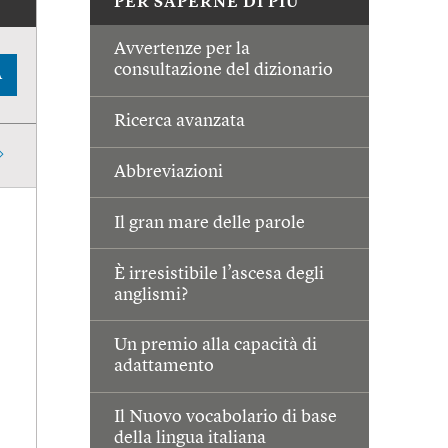
PER SAPERNE DI PIÙ
Avvertenze per la
consultazione del dizionario
A
Ricerca avanzata
Abbreviazioni
Il gran mare delle parole
È irresistibile l’ascesa degli
anglismi?
Un premio alla capacità di
adattamento
Il Nuovo vocabolario di base
della lingua italiana