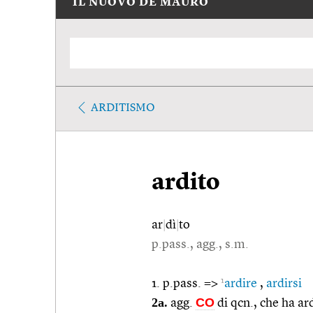
IL NUOVO DE MAURO
ARDITISMO
ardito
ar
|
dì
|
to
p.pass., agg., s.m.
1
1. p.pass. =>
ardire
,
ardirsi
2a.
CO
agg.
di qcn., che ha ar