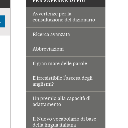
PER SAPERNE DI PIÙ
Avvertenze per la
consultazione del dizionario
A
Ricerca avanzata
Abbreviazioni
Il gran mare delle parole
È irresistibile l’ascesa degli
anglismi?
Un premio alla capacità di
adattamento
Il Nuovo vocabolario di base
della lingua italiana