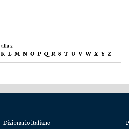
 alla z
K
L
M
N
O
P
Q
R
S
T
U
V
W
X
Y
Z
Dizionario italiano
P