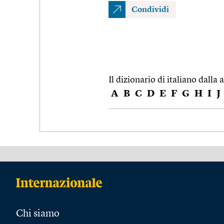
Condividi
Il dizionario di italiano dalla a
A
B
C
D
E
F
G
H
I
J
Chi siamo