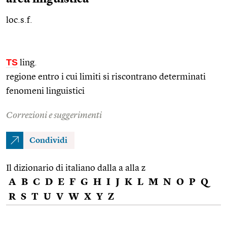
loc.s.f.
TS
ling.
regione entro i cui limiti si riscontrano determinati
fenomeni linguistici
Correzioni e suggerimenti
Condividi
Il dizionario di italiano dalla a alla z
A
B
C
D
E
F
G
H
I
J
K
L
M
N
O
P
Q
R
S
T
U
V
W
X
Y
Z