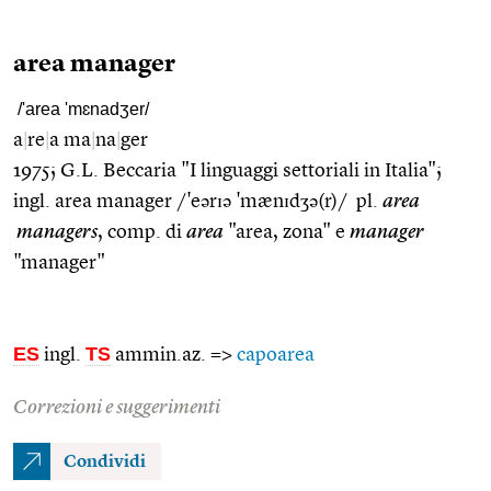
area manager
/'area 'mɛnadʒer/
a
|
re
|
a ma
|
na
|
ger
1975; G.L. Beccaria "I linguaggi settoriali in Italia";
ingl. area manager /'eərɪə 'mænɪdʒə(r)/ pl.
area
managers
, comp. di
area
"area, zona" e
manager
"manager"
ES
TS
ingl.
ammin.az. =>
capoarea
Correzioni e suggerimenti
Condividi