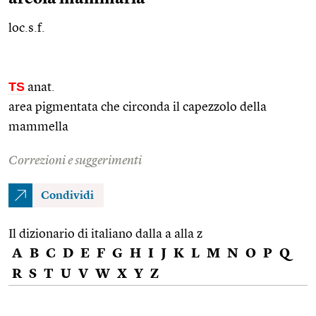
loc.s.f.
TS
anat.
area pigmentata che circonda il capezzolo della
mammella
Correzioni e suggerimenti
Condividi
Il dizionario di italiano dalla a alla z
A
B
C
D
E
F
G
H
I
J
K
L
M
N
O
P
Q
R
S
T
U
V
W
X
Y
Z