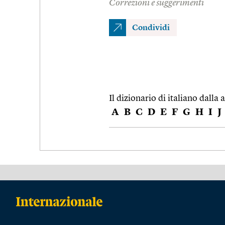
Correzioni e suggerimenti
Condividi
Il dizionario di italiano dalla a
A
B
C
D
E
F
G
H
I
J