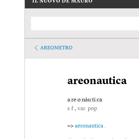
IL NUOVO DE MAURO
AREOMETRO
areonautica
a
|
re
|
o
|
nàu
|
ti
|
ca
s.f., var. pop.
=>
aeronautica
.