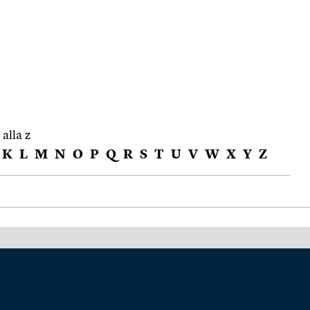
 alla z
K
L
M
N
O
P
Q
R
S
T
U
V
W
X
Y
Z