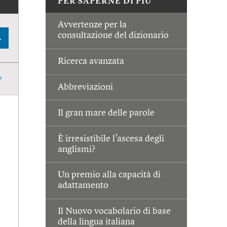
PER SAPERNE DI PIÙ
Avvertenze per la
consultazione del dizionario
A
Ricerca avanzata
Abbreviazioni
Il gran mare delle parole
È irresistibile l’ascesa degli
anglismi?
Un premio alla capacità di
adattamento
Il Nuovo vocabolario di base
della lingua italiana