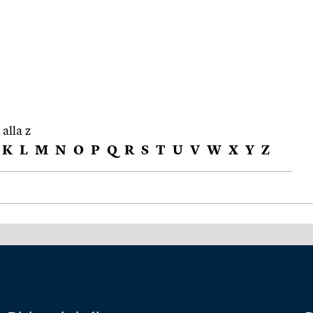
 alla z
K
L
M
N
O
P
Q
R
S
T
U
V
W
X
Y
Z