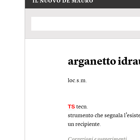
IL NUOVO DE MAURO
arganetto idra
loc.s.m.
TS
tecn.
strumento che segnala l’esiste
un recipiente.
Correzioni e suggerimenti