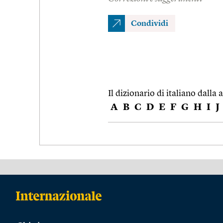
Condividi
Il dizionario di italiano dalla a
A
B
C
D
E
F
G
H
I
J