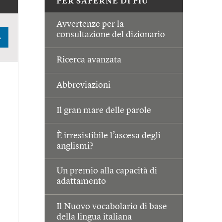
PER SAPERNE DI PIÙ
Avvertenze per la
consultazione del dizionario
A
Ricerca avanzata
Abbreviazioni
Il gran mare delle parole
È irresistibile l’ascesa degli
anglismi?
Un premio alla capacità di
adattamento
Il Nuovo vocabolario di base
della lingua italiana