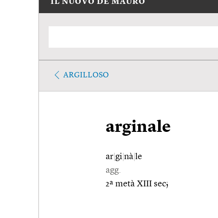
IL NUOVO DE MAURO
ARGILLOSO
arginale
ar
|
gi
|
nà
|
le
agg.
2ª metà XIII sec;