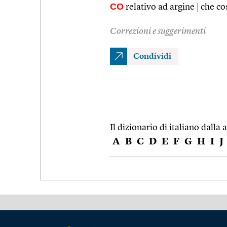
CO
relativo ad argine
|
che cos
Correzioni e suggerimenti
Condividi
Il dizionario di italiano dalla a
A
B
C
D
E
F
G
H
I
J