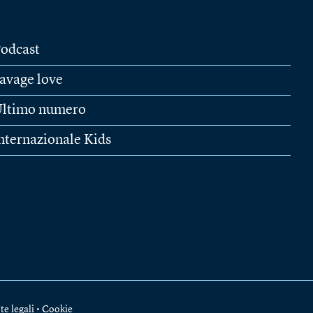
odcast
avage love
ltimo numero
nternazionale Kids
te legali
•
Cookie