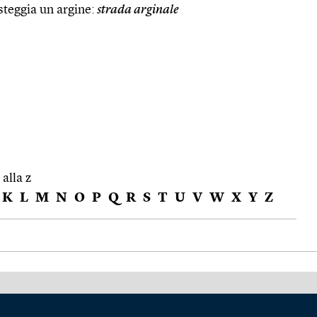
teggia un argine:
strada arginale
 alla z
K
L
M
N
O
P
Q
R
S
T
U
V
W
X
Y
Z