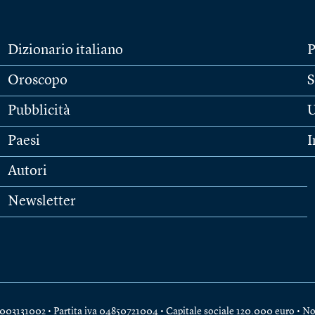
Dizionario italiano
P
Oroscopo
S
Pubblicità
U
Paesi
I
Autori
Newsletter
e 04003131002 • Partita iva 04850721004 • Capitale sociale 120.000 euro •
No