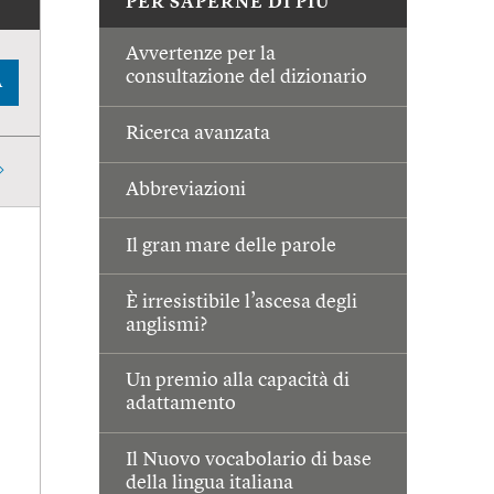
PER SAPERNE DI PIÙ
Avvertenze per la
consultazione del dizionario
A
Ricerca avanzata
Abbreviazioni
Il gran mare delle parole
È irresistibile l’ascesa degli
anglismi?
Un premio alla capacità di
adattamento
Il Nuovo vocabolario di base
della lingua italiana