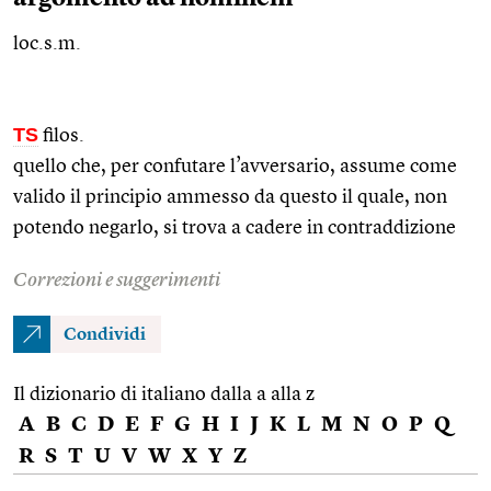
loc.s.m.
TS
filos.
quello che, per confutare l’avversario, assume come
valido il principio ammesso da questo il quale, non
potendo negarlo, si trova a cadere in contraddizione
Correzioni e suggerimenti
Condividi
Il dizionario di italiano dalla a alla z
A
B
C
D
E
F
G
H
I
J
K
L
M
N
O
P
Q
R
S
T
U
V
W
X
Y
Z