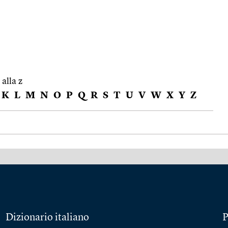
 alla z
K
L
M
N
O
P
Q
R
S
T
U
V
W
X
Y
Z
Dizionario italiano
P