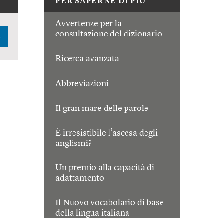
PER SAPERNE DI PIÙ
Avvertenze per la
consultazione del dizionario
A
Ricerca avanzata
Abbreviazioni
Il gran mare delle parole
È irresistibile l’ascesa degli
anglismi?
Un premio alla capacità di
adattamento
Il Nuovo vocabolario di base
della lingua italiana