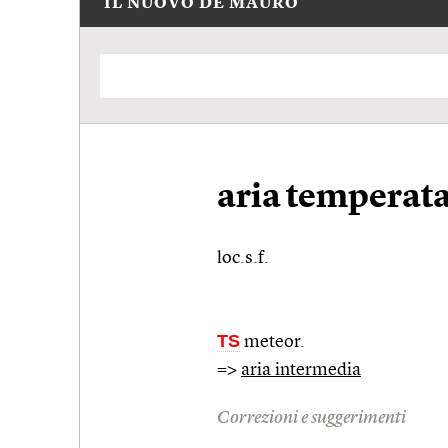
IL NUOVO DE MAURO
aria temperat
loc.s.f.
TS
meteor.
=>
aria intermedia
Correzioni e suggerimenti