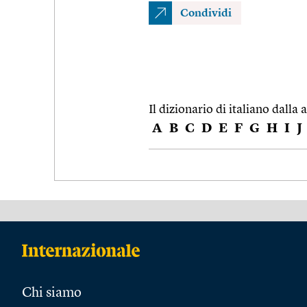
Condividi
Il dizionario di italiano dalla a
A
B
C
D
E
F
G
H
I
J
Chi siamo