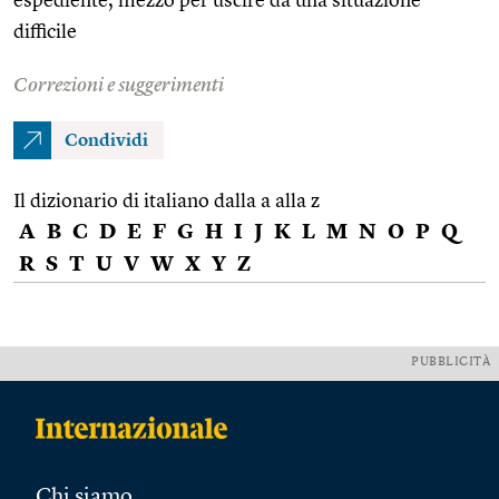
espediente, mezzo per uscire da una situazione
difficile
Correzioni e suggerimenti
Condividi
Il dizionario di italiano dalla a alla z
A
B
C
D
E
F
G
H
I
J
K
L
M
N
O
P
Q
R
S
T
U
V
W
X
Y
Z
PUBBLICITÀ
Chi siamo