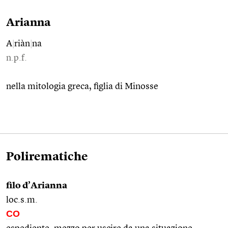
Arianna
A
|
riàn
|
na
n.p.f.
nella mitologia greca, figlia di Minosse
Polirematiche
filo d’Arianna
loc.s.m.
CO