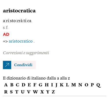
aristocratica
a
|
ri
|
sto
|
crà
|
ti
|
ca
s.f.
AD
=>
aristocratico
.
Correzioni e suggerimenti
Condividi
Il dizionario di italiano dalla a alla z
A
B
C
D
E
F
G
H
I
J
K
L
M
N
O
P
Q
R
S
T
U
V
W
X
Y
Z