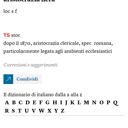
loc.s.f.
TS
stor.
dopo il 1870, aristocrazia clericale,
spec.
romana,
particolarmente legata agli ambienti ecclesiastici
Correzioni e suggerimenti
Condividi
Il dizionario di italiano dalla a alla z
A
B
C
D
E
F
G
H
I
J
K
L
M
N
O
P
Q
R
S
T
U
V
W
X
Y
Z