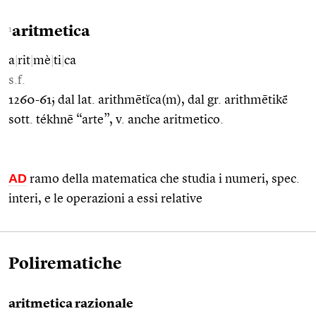
aritmetica
1
a
|
rit
|
mè
|
ti
|
ca
s.f.
1260-61; dal lat. arithmētĭca(m), dal gr. arithmētikḗ
sott. tékhnē “arte”, v. anche aritmetico.
AD
ramo della matematica che studia i numeri, spec.
interi, e le operazioni a essi relative
Polirematiche
aritmetica razionale