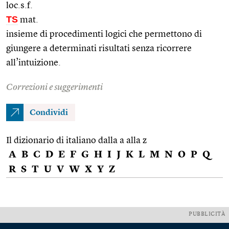
loc.s.f.
TS
mat.
insieme di procedimenti logici che permettono di
giungere a determinati risultati senza ricorrere
all’intuizione.
Correzioni e suggerimenti
Condividi
Il dizionario di italiano dalla a alla z
A
B
C
D
E
F
G
H
I
J
K
L
M
N
O
P
Q
R
S
T
U
V
W
X
Y
Z
PUBBLICITÀ