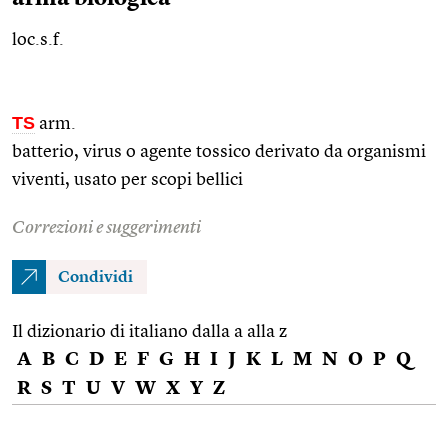
loc.s.f.
TS
arm.
batterio, virus o agente tossico derivato da organismi
viventi, usato per scopi bellici
Correzioni e suggerimenti
Condividi
Il dizionario di italiano dalla a alla z
A
B
C
D
E
F
G
H
I
J
K
L
M
N
O
P
Q
R
S
T
U
V
W
X
Y
Z