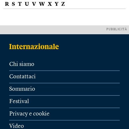
R
S
T
U
V
W
X
Y
Z
PUBBLICITÀ
Chi siamo
Contattaci
Sommario
Festival
Privacy e cookie
Video