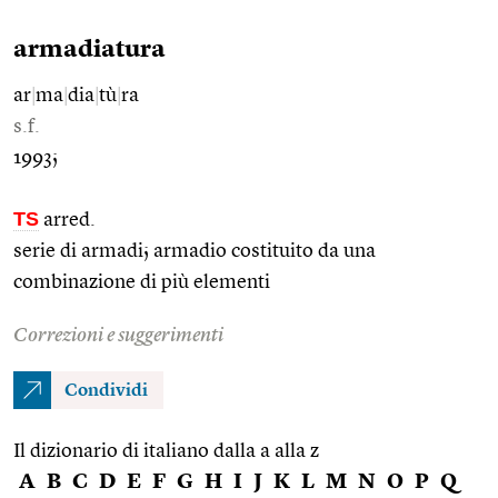
armadiatura
ar
|
ma
|
dia
|
tù
|
ra
s.f.
1993;
TS
arred.
serie di armadi; armadio costituito da una
combinazione di più elementi
Correzioni e suggerimenti
Condividi
Il dizionario di italiano dalla a alla z
A
B
C
D
E
F
G
H
I
J
K
L
M
N
O
P
Q