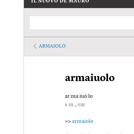
IL NUOVO DE MAURO
ARMAIOLO
armaiuolo
ar
|
ma
|
iuò
|
lo
s.m., var.
=>
armaiolo
.