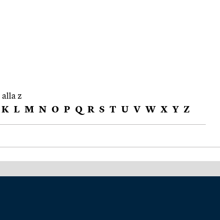
 alla z
K
L
M
N
O
P
Q
R
S
T
U
V
W
X
Y
Z