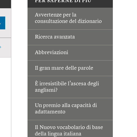
PER SAPERNE DI PIÙ
Avvertenze per la
consultazione del dizionario
A
Ricerca avanzata
Abbreviazioni
Il gran mare delle parole
È irresistibile l’ascesa degli
anglismi?
Un premio alla capacità di
adattamento
Il Nuovo vocabolario di base
della lingua italiana