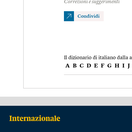
Correzioni e suggerimenti
Condividi
Il dizionario di italiano dalla a
A
B
C
D
E
F
G
H
I
J