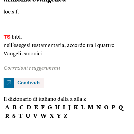
loc.s.f.
TS
bibl.
nell’esegesi testamentaria, accordo tra i quattro
Vangeli canonici
Correzioni e suggerimenti
Condividi
Il dizionario di italiano dalla a alla z
A
B
C
D
E
F
G
H
I
J
K
L
M
N
O
P
Q
R
S
T
U
V
W
X
Y
Z