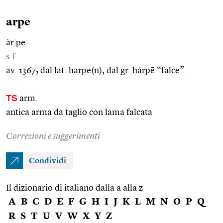
arpe
àr
|
pe
s.f.
av. 1367; dal lat. harpe(n), dal gr. hárpē “falce”.
TS
arm.
antica arma da taglio con lama falcata
Correzioni e suggerimenti
Condividi
Il dizionario di italiano dalla a alla z
A
B
C
D
E
F
G
H
I
J
K
L
M
N
O
P
Q
R
S
T
U
V
W
X
Y
Z