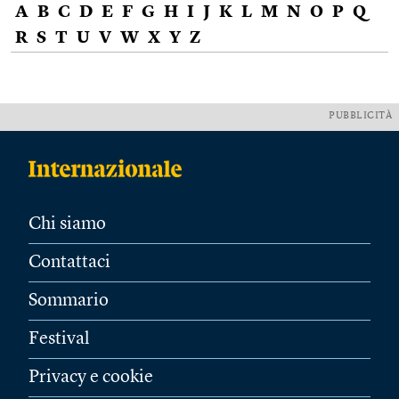
A
B
C
D
E
F
G
H
I
J
K
L
M
N
O
P
Q
R
S
T
U
V
W
X
Y
Z
PUBBLICITÀ
Chi siamo
Contattaci
Sommario
Festival
Privacy e cookie