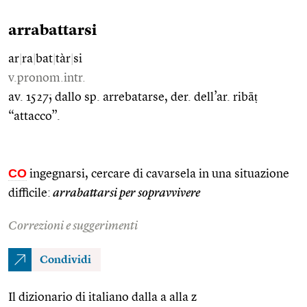
arrabattarsi
ar
|
ra
|
bat
|
tàr
|
si
v.pronom.intr.
av. 1527; dallo sp. arrebatarse, der. dell’ar. ribāṭ
“attacco”.
CO
ingegnarsi, cercare di cavarsela in una situazione
difficile:
arrabattarsi per sopravvivere
Correzioni e suggerimenti
Condividi
Il dizionario di italiano dalla a alla z